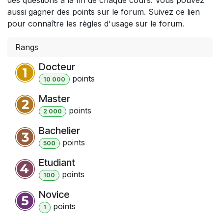
aussi gagner des points sur le forum. Suivez ce lien
pour connaître les règles d'usage sur le forum.
Rangs
Docteur
point
s
10 000
Master
point
s
2 000
Bachelier
point
s
500
Etudiant
point
s
100
Novice
point
s
1